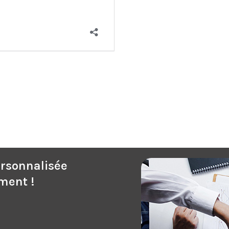
ersonnalisée
ment !